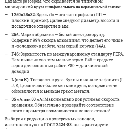
Давайте разберем, что скрывается за типичной
маркировкой
круга шлифовального на керамической связке
:
1 250x25x32:
Здесь «1» — это тип профиля (ПП —
плоский прямой). Далее следуют диаметр, высота и
посадочное отверстие в мм.
25А:
Марка абразива — белый электрокорунд.
Содержит 99% оксида алюминия, что делает его чище
и «холоднее» в работе, чем серый корунд (14А).
F46:
Зернистость по международному стандарту FEPA.
Чем выше число, тем мельче зерно. F46 — среднее
зерно для основных работ, F80 — для чистовой
доводки.
L (или K):
Твердость круга. Буквы в начале алфавита (I,
J, K, L) означают более мягкие круги, которые легче
обновляются и меньше греют металл.
35 м/с или 50 м/с:
Максимально допустимая скорость
вращения. Обязательно проверяйте соответствие
этого параметра возможностям вашего станка!
Выбирая продукцию проверенных заводов,
изготовленную по
ГОСТ 2424-83
, вы гарантируете