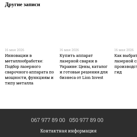
Другие записи
16 мая 2026
16 мая 2026
16 мая 2026
Инновации в
Купить аппарат
Как выбра
металлообработке:
лазерной сварки в
лазерной с
Подбор лазерного
Украине: Цены, каталог
производс
сварочного аппарата по
и готовые решения для
гид
мощности, функциям и
бизнеса от Lion Invest
типу металла
067 977 89 00
050 977 89 00
Контактная информация