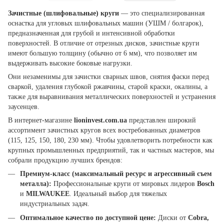
Зачистные (шлифовальные) круги
— это специализированная
оснастка для угловых шлифовальных машин (УШМ / болгарок),
предназначенная для грубой и интенсивной обработки
поверхностей. В отличие от отрезных дисков, зачистные круги
имеют большую толщину (обычно от 6 мм), что позволяет им
выдерживать высокие боковые нагрузки.
Они незаменимы для зачистки сварных швов, снятия фаски перед
сваркой, удаления глубокой ржавчины, старой краски, окалины, а
также для выравнивания металлических поверхностей и устранения
заусенцев.
В интернет-магазине
lioninvest.com.ua
представлен широкий
ассортимент зачистных кругов всех востребованных диаметров
(115, 125, 150, 180, 230 мм). Чтобы удовлетворить потребности как
крупных промышленных предприятий, так и частных мастеров, мы
собрали продукцию лучших брендов:
Премиум-класс (максимальный ресурс и агрессивный съем
металла):
Профессиональные круги от мировых лидеров
Bosch
и
MILWAUKEE
. Идеальный выбор для тяжелых
индустриальных задач.
Оптимальное качество по доступной цене:
Диски от
Cobra,