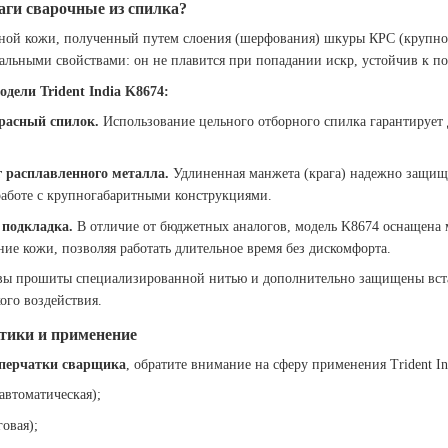
аги сварочные из спилка?
ной кожи, полученный путем слоения (шерфования) шкуры КРС (крупного
кальными свойствами: он не плавится при попадании искр, устойчив к п
ели Trident India K8674:
расный спилок.
Использование цельного отборного спилка гарантирует 
г расплавленного металла.
Удлиненная манжета (крага) надежно защища
работе с крупногабаритными конструкциями.
 подкладка.
В отличие от бюджетных аналогов, модель K8674 оснащена 
ие кожи, позволяя работать длительное время без дискомфорта.
ы прошиты специализированной нитью и дополнительно защищены встав
ого воздействия.
тики и применение
 перчатки сварщика
, обратите внимание на сферу применения Trident In
автоматическая);
овая);