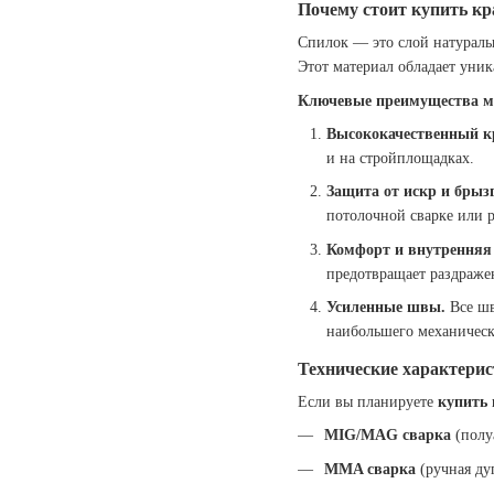
Почему стоит купить кр
Спилок — это слой натураль
Этот материал обладает уни
Ключевые преимущества мод
Высококачественный к
и на стройплощадках.
Защита от искр и брыз
потолочной сварке или 
Комфорт и внутренняя
предотвращает раздражен
Усиленные швы.
Все шв
наибольшего механическ
Технические характерис
Если вы планируете
купить
MIG/MAG сварка
(полу
MMA сварка
(ручная дуг