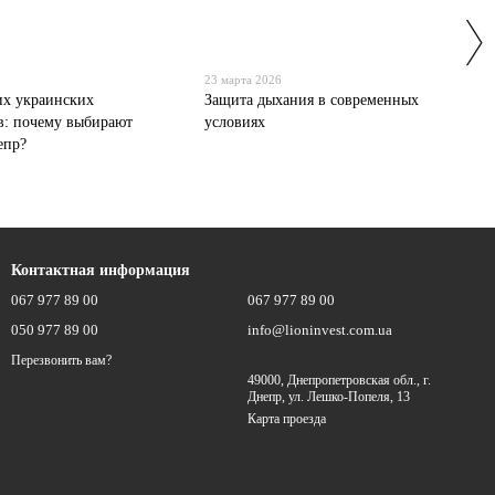
23 марта 2026
их украинских
Защита дыхания в современных
в: почему выбирают
условиях
епр?
Контактная информация
067 977 89 00
067 977 89 00
050 977 89 00
info@lioninvest.com.ua
Перезвонить вам?
49000, Днепропетровская обл., г.
Днепр, ул. Лешко-Попеля, 13
Карта проезда