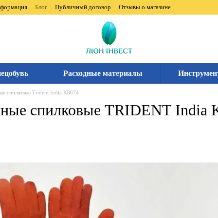
нформация
Блог
Публичный договор
Отзывы о магазине
ецобувь
Расходные материалы
Инструмен
ые спилковые Trident India K8674
чные спилковые TRIDENT India 