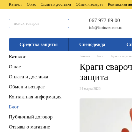
Перейти к основному контенту
Каталог
О нас
Оплата и доставка
Обмен и возврат
Контактная и
067 977 89 00
info@lioninvest.com.ua
Средства защиты
Спецодежда
Сп
Каталог
Главная
Блог
Краги сварочн
Краги сваро
О нас
защита
Оплата и доставка
Обмен и возврат
24 марта 2026
Контактная информация
Блог
Публичный договор
Отзывы о магазине