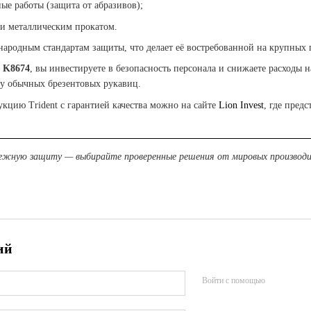
е работы (защита от абразивов);
 и металлическим прокатом.
народным стандартам защиты, что делает её востребованной на крупны
a K8674
, вы инвестируете в безопасность персонала и снижаете расходы 
 у обычных брезентовых рукавиц.
кцию Trident с гарантией качества можно на сайте
Lion Invest
, где пред
дежную защиту — выбирайте проверенные решения от мировых производи
ий
Войти с помощью