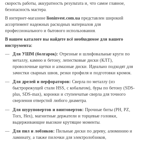
скорость работы, аккуратность результата и, что самое главное,
безопасность мастера.
В интернет-магазине
lioninvest.com.ua
представлен широкий
ассортимент надежных расходных материалов для
профессионального и бытового использования.
В нашем каталоге вы найдете всё необходимое для вашего
инструмента:
Для УШМ (болгарок):
Отрезные и шлифовальные круги по
металлу, камню и бетону, лепестковые диски (КЛТ),
проволочные щетки и алмазные диски. Идеально подходят для
зачистки сварных швов, резки профиля и подготовки кромок.
Для дрелей и перфораторов:
Сверла по металлу (из
быстрорежущей стали HSS, с кобальтом), буры по бетону (SDS-
plus, SDS-max), коронки и ступенчатые сверла для точного
сверления отверстий любого диаметра.
Для шуруповертов и винтовертов:
Прочные биты (PH, PZ,
Torx, Hex), магнитные держатели и торцевые головки,
выдерживающие высокие крутящие моменты.
Для пил и лобзиков:
Пильные диски по дереву, алюминию и
ламинату, а также пилочки для электролобзиков,