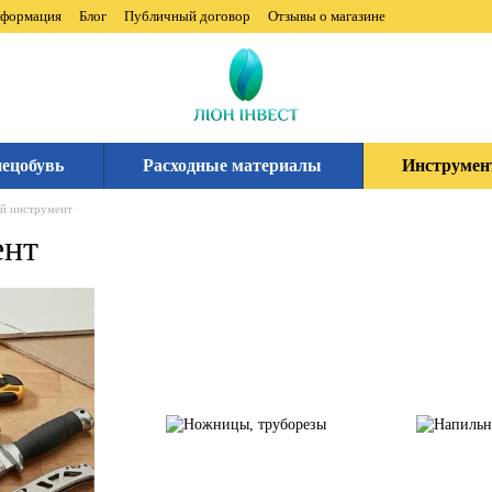
нформация
Блог
Публичный договор
Отзывы о магазине
ецобувь
Расходные материалы
Инструмен
й инструмент
ент