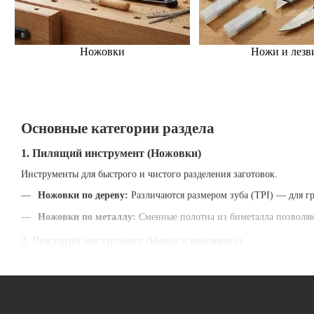
Ножовки
Ножи и лезв
Основные категории раздела
1. Пилящий инструмент (Ножовки)
Инструменты для быстрого и чистого разделения заготовок.
Ножовки по дереву:
Различаются размером зуба (TPI) — для гр
Ножовки по металлу:
Сменные полотна из биметалла позволяют
2. Режущий инструмент (Ножи и ножницы)
Все для раскроя и подрезки материалов.
Строительные ножи:
С выдвижными или фиксированными лезви
Ножницы по металлу:
Позволяют делать прямые и фигурные ре