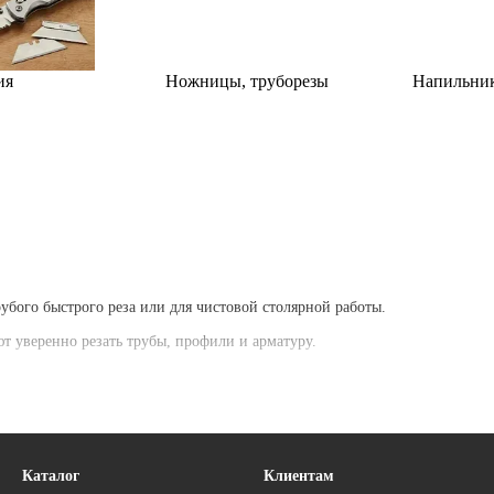
ия
Ножницы, труборезы
Напильник
убого быстрого реза или для чистовой столярной работы.
 уверенно резать трубы, профили и арматуру.
ями для работы с гипсокартоном, линолеумом и кабелем.
Каталог
Клиентам
зы в листовой стали без деформации края.