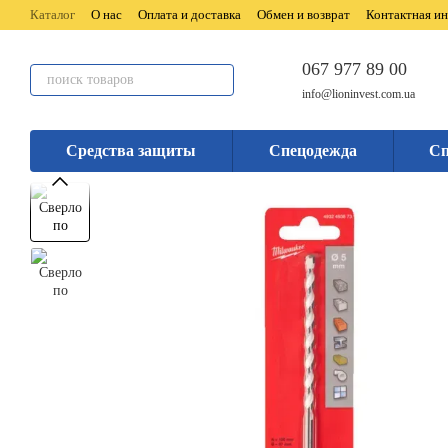
Перейти к основному контенту
Каталог
О нас
Оплата и доставка
Обмен и возврат
Контактная и
067 977 89 00
info@lioninvest.com.ua
Средства защиты
Спецодежда
Сп