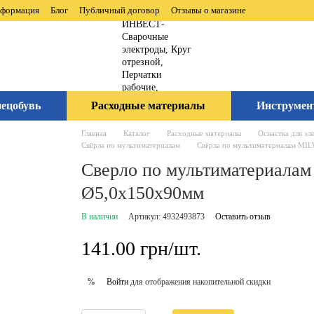
нформация
Блог
Публичный договор
Отзывы о магазине
ецобувь
Расходные материалы
Инструмен
Главная
Каталог
Расходные материалы
Оснастка для эл
Свёрла по мультиматериалам
Свёрла по мультиматериалам M
Сверло по мультиматериал
Ø5,0x150х90мм
В наличии
Артикул: 4932493873
Оставить отзыв
141.00 грн/шт.
Войти
для отображения накопительной скидки
%