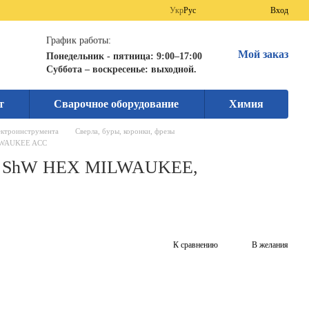
Укр
Рус
Вход
График работы:
Мой заказ
Понедельник - пятница: 9:00–17:00
Суббота – воскресенье: выходной.
т
Сварочное оборудование
Химия
ектроинструмента
Сверла, буры, коронки, фрезы
ILWAUKEE ACC
ам ShW HEX MILWAUKEE,
К сравнению
В желания