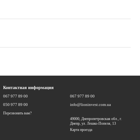
Контактная информация
067 977 89 00
067 977 89 00
050 977 89 00
info@lioninvest.com.ua
Перезвонить вам?
49000, Днепропетровская обл., г.
Днепр, ул. Лешко-Попеля, 13
Карта проезда