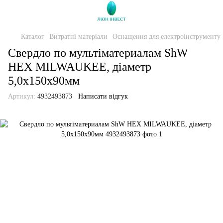
Каталог
Витратні матеріали
Оснащення для електроінструменту
Свердло по мультіматериалам ShW
HEX MILWAUKEE, діаметр
5,0x150х90мм
Артикул:
4932493873
Написати відгук