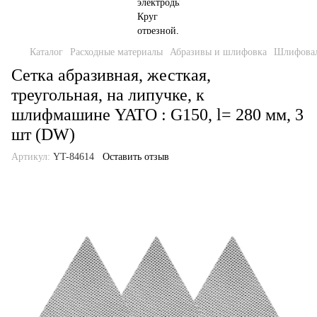
Каталог
Расходные материалы
Абразивы и шлифовка
Шлифовал
Сетка абразивная, жесткая,
треугольная, на липучке, к
шлифмашине YATO : G150, l= 280 мм, 3
шт (DW)
Артикул:
YT-84614
Оставить отзыв