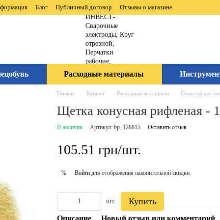
нформация
Блог
Публичный договор
Отзывы о магазине
ецобувь
Расходные материалы
Инструмен
Главная
Каталог
Расходные материалы
Оснастка для эл
Щетка конусная рифленая -
В наличии
Артикул: bp_128815
Оставить отзыв
105.51 грн/шт.
Войти
для отображения накопительной скидки
%
Купить
шт.
Описание
Новый отзыв или комментарий