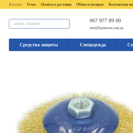
Перейти к основному контенту
Каталог
О нас
Оплата и доставка
Обмен и возврат
Контактная и
067 977 89 00
info@lioninvest.com.ua
Средства защиты
Спецодежда
Сп