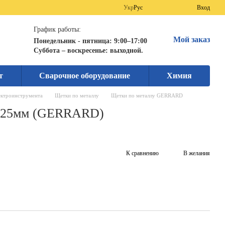
Укр
Рус
Вход
График работы:
Мой заказ
Понедельник - пятница: 9:00–17:00
Суббота – воскресенье: выходной.
т
Сварочное оборудование
Химия
ектроинструмента
Щетки по металлу
Щетки по металлу GERRARD
 125мм (GERRARD)
К сравнению
В желания