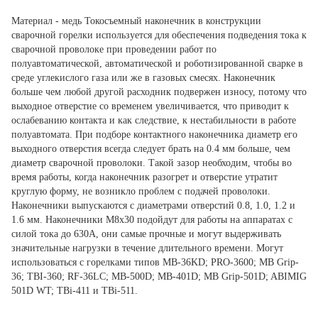
Материал - медь Токосъемный наконечник в конструкции
сварочной горелки используется для обеспечения подведения тока к
сварочной проволоке при проведении работ по
полуавтоматической, автоматической и роботизированной сварке в
среде углекислого газа или же в газовых смесях. Наконечник
больше чем любой другой расходник подвержен износу, потому что
выходное отверстие со временем увеличивается, что приводит к
ослабеванию контакта и как следствие, к нестабильности в работе
полуавтомата. При подборе контактного наконечника диаметр его
выходного отверстия всегда следует брать на 0.4 мм больше, чем
диаметр сварочной проволоки. Такой зазор необходим, чтобы во
время работы, когда наконечник разогрет и отверстие утратит
круглую форму, не возникло проблем с подачей проволоки.
Наконечники выпускаются с диаметрами отверстий 0.8, 1.0, 1.2 и
1.6 мм. Наконечники M8x30 подойдут для работы на аппаратах с
силой тока до 630А, они самые прочные и могут выдерживать
значительные нагрузки в течение длительного времени. Могут
использоваться с горелками типов MB-36KD; PRO-3600; MB Grip-
36; TBI-360; RF-36LC; MB-500D; МВ-401D; MB Grip-501D; ABIMIG
501D WT; TBi-411 и TBi-511.