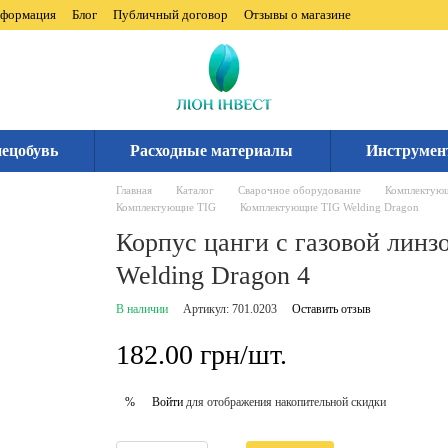
нформация
Блог
Публичный договор
Отзывы о магазине
ецобувь
Расходные материалы
Инструмен
Главная
Каталог
Сварочное оборудование
Комплектующ
Комплектующие TIG
Комплектующие TIG Welding Dragon
Корпус цанги с газовой линз
Welding Dragon 4
В наличии
Артикул: 701.0203
Оставить отзыв
182.00 грн/шт.
Войти
для отображения накопительной скидки
%