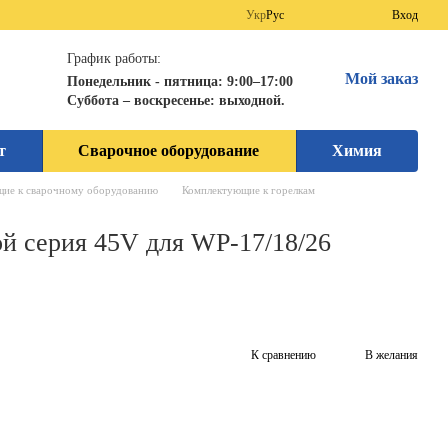
Укр
Рус
Вход
График работы:
Мой заказ
Понедельник - пятница: 9:00–17:00
Суббота – воскресенье: выходной.
т
Сварочное оборудование
Химия
ие к сварочному оборудованию
Комплектующие к горелкам
ой серия 45V для WP-17/18/26
К сравнению
В желания