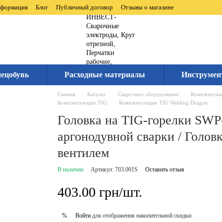
нформация
Блог
Публичный договор
Отзывы о магазине
ецобувь
Расходные материалы
Инструмен
Главная
Каталог
Сварочное оборудование
Комплектующ
Комплектующие TIG
Комплектующие TIG Welding Dragon
Головка на TIG-горелки SWP
аргонодувной сварки / Головк
вентилем
В наличии
Артикул: 703.001S
Оставить отзыв
403.00 грн/шт.
Войти
для отображения накопительной скидки
%