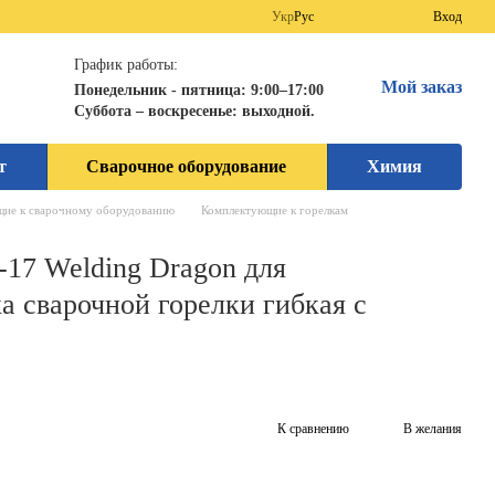
Укр
Рус
Вход
График работы:
Мой заказ
Понедельник - пятница: 9:00–17:00
Суббота – воскресенье: выходной.
т
Сварочное оборудование
Химия
ие к сварочному оборудованию
Комплектующие к горелкам
-17 Welding Dragon для
а сварочной горелки гибкая с
К сравнению
В желания