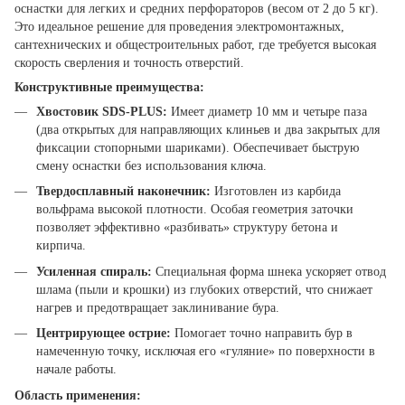
оснастки для легких и средних перфораторов (весом от 2 до 5 кг).
Это идеальное решение для проведения электромонтажных,
сантехнических и общестроительных работ, где требуется высокая
скорость сверления и точность отверстий.
Конструктивные преимущества:
Хвостовик SDS-PLUS:
Имеет диаметр 10 мм и четыре паза
(два открытых для направляющих клиньев и два закрытых для
фиксации стопорными шариками). Обеспечивает быструю
смену оснастки без использования ключа.
Твердосплавный наконечник:
Изготовлен из карбида
вольфрама высокой плотности. Особая геометрия заточки
позволяет эффективно «разбивать» структуру бетона и
кирпича.
Усиленная спираль:
Специальная форма шнека ускоряет отвод
шлама (пыли и крошки) из глубоких отверстий, что снижает
нагрев и предотвращает заклинивание бура.
Центрирующее острие:
Помогает точно направить бур в
намеченную точку, исключая его «гуляние» по поверхности в
начале работы.
Область применения: