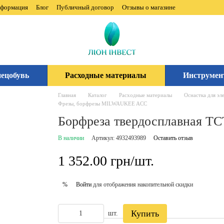
нформация
Блог
Публичный договор
Отзывы о магазине
ецобувь
Расходные материалы
Инструмен
Главная
Каталог
Расходные материалы
Оснастка для эл
Фрезы, борфрезы MILWAUKEE ACC
Борфреза твердосплавная T
В наличии
Артикул: 4932493989
Оставить отзыв
1 352.00 грн/шт.
Войти
для отображения накопительной скидки
%
Купить
шт.