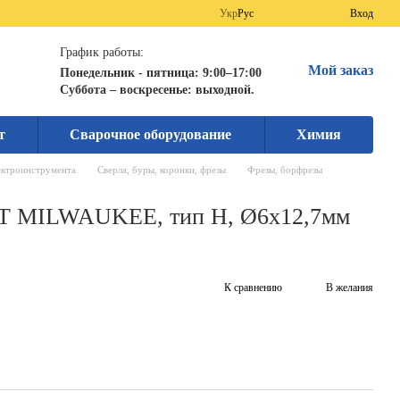
Укр
Рус
Вход
График работы:
Мой заказ
Понедельник - пятница: 9:00–17:00
Суббота – воскресенье: выходной.
т
Сварочное оборудование
Химия
ектроинструмента
Сверла, буры, коронки, фрезы
Фрезы, борфрезы
CT MILWAUKEE, тип H, Ø6x12,7мм
К сравнению
В желания