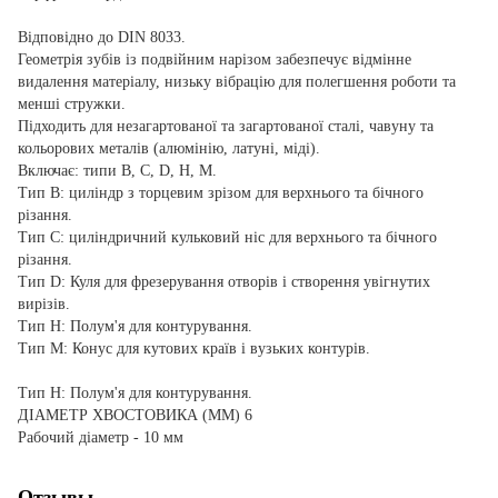
Відповідно до DIN 8033.
Геометрія зубів із подвійним нарізом забезпечує відмінне
видалення матеріалу, низьку вібрацію для полегшення роботи та
менші стружки.
Підходить для незагартованої та загартованої сталі, чавуну та
кольорових металів (алюмінію, латуні, міді).
Включає: типи B, C, D, H, M.
Тип B: циліндр з торцевим зрізом для верхнього та бічного
різання.
Тип C: циліндричний кульковий ніс для верхнього та бічного
різання.
Тип D: Куля для фрезерування отворів і створення увігнутих
вирізів.
Тип H: Полум'я для контурування.
Тип M: Конус для кутових країв і вузьких контурів.
Тип H: Полум'я для контурування.
ДІАМЕТР ХВОСТОВИКА (ММ) 6
Рабочий діаметр - 10 мм
Отзывы