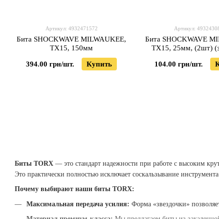
Артикул: 4932471572
Артикул: 4932430
Бита SHOCKWAVE MILWAUKEE,
Бита SHOCKWAVE M
TX15, 150мм
TX15, 25мм, (2шт) (
4932500362
394.00 грн/шт.
Купить
104.00 грн/шт.
Биты TORX
— это стандарт надежности при работе с высоким кру
Это практически полностью исключает соскальзывание инструмента
Почему выбирают наши биты TORX:
Максимальная передача усилия:
Форма «звездочки» позволяет
Материал премиум-класса:
Мы предлагаем биты из закаленно