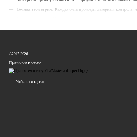
Точная геометрия:
Каждая бита проходит лазерный контроль, ч
Универсальность:
От мелкой электроники (T5, T6) до мощных 
©2017-2026
Принимаем к оплате
Мобильная версия