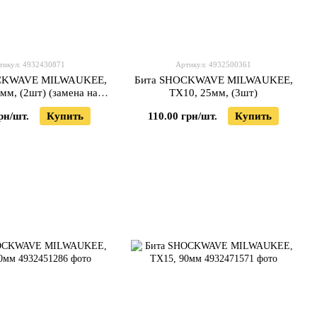
тикул: 4932430871
Артикул: 4932500361
CKWAVE MILWAUKEE,
Бита SHOCKWAVE MILWAUKEE,
мм, (2шт) (замена на
TX10, 25мм, (3шт)
4932500361)
рн/шт.
Купить
110.00 грн/шт.
Купить