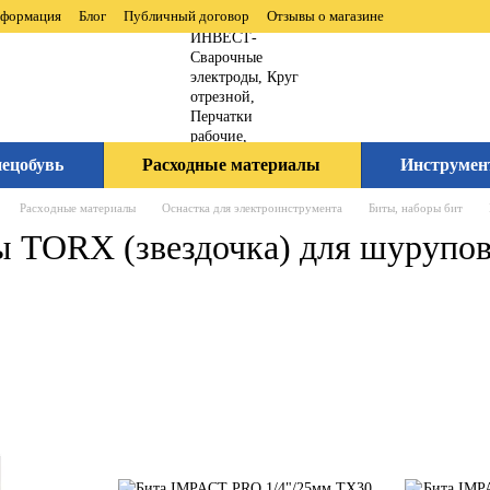
нформация
Блог
Публичный договор
Отзывы о магазине
ецобувь
Расходные материалы
Инструмен
Расходные материалы
Оснастка для электроинструмента
Биты, наборы бит
ы TORX (звездочка) для шурупов