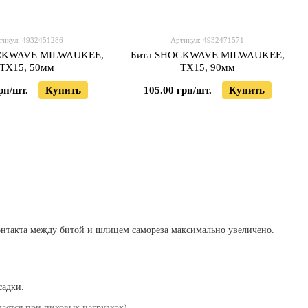
тикул: 4932451286
Артикул: 4932471571
CKWAVE MILWAUKEE,
Бита SHOCKWAVE MILWAUKEE,
TX15, 50мм
TX15, 90мм
рн/шт.
Купить
105.00 грн/шт.
Купить
онтакта между битой и шлицем самореза максимально увеличено.
садки.
мается при пиковых нагрузках).