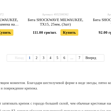
872
Артикул: 4932500362
Ар
ILWAUKEE,
Бита SHOCKWAVE MILWAUKEE,
Бита SHO
замена на
TX15, 25мм, (3шт)
)
Купить
111.00 грн/шт.
Купить
92.00 г
Назад
1
2
3
4
5
6
...
7
Вперед
тящим моментом. Благодаря шестилучевой форме в виде звезды, пятно к
 и повреждение крепежа.
 затягивать крепеж с гораздо большей силой, чем обычные крестовые на
й стали
S2
, которая обладает повышенной твердостью и вязкостью (не ло