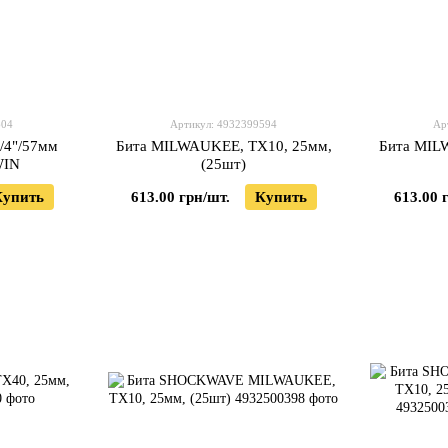
604
Артикул: 4932399594
Ар
/4"/57мм
Бита MILWAUKEE, TX10, 25мм,
Бита MIL
WIN
(25шт)
Купить
613.00 грн/шт.
Купить
613.00 