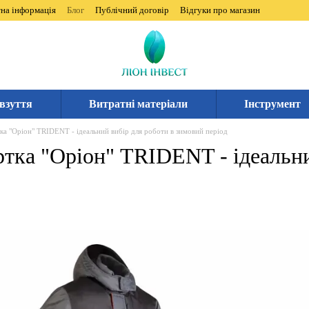
на інформація
Блог
Публічний договір
Відгуки про магазин
взуття
Витратні матеріали
Інструмент
ка "Оріон" TRIDENT - ідеальний вибір для роботи в зимовий період
тка "Оріон" TRIDENT - ідеальни