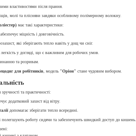
ими властивостями після прання.
іщів, молі та плісняви завдяки особливому полімерному волокну.
ліестер)
має такі характеристики:
забезпечує міцність і довговічність.
захист, які зберігають тепло навіть у дощ чи сніг.
і легкість у догляді, що є важливим для робочих умов.
минанню та розривам.
ецодяг для робітників
, модель
"Оріон"
стане чудовим вибором.
альність
 зручності та практичності:
чує додатковий захист від вітру.
алії
допомагає зберігати тепло всередині.
і полегшують роботу сидячи та забезпечують швидкий доступ до кишень
ені:
і кишені з клапаном.