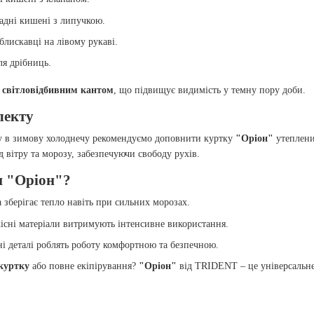
адні кишені з липучкою.
лискавці на лівому рукаві.
я дрібниць.
а
світловідбивним кантом
, що підвищує видимість у темну пору доби.
лекту
у в зимову холоднечу рекомендуємо доповнити куртку
"Оріон"
утеплени
 вітру та морозу, забезпечуючи свободу рухів.
и "Оріон"?
 зберігає тепло навіть при сильних морозах.
існі матеріали витримують інтенсивне використання.
 деталі роблять роботу комфортною та безпечною.
куртку
або повне екіпірування?
"Оріон"
від TRIDENT – це універсальне