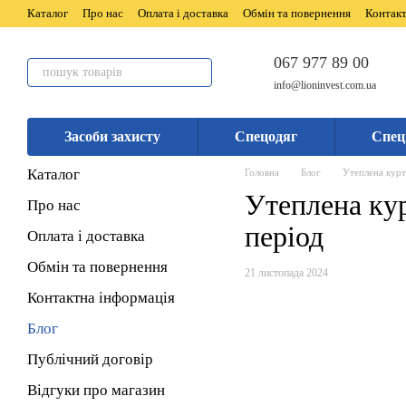
Перейти до основного контенту
Каталог
Про нас
Оплата і доставка
Обмін та повернення
Контакт
067 977 89 00
info@lioninvest.com.ua
Засоби захисту
Спецодяг
Спец
Каталог
Головна
Блог
Утеплена курт
Утеплена кур
Про нас
період
Оплата і доставка
Обмін та повернення
21 листопада 2024
Контактна інформація
Блог
Публічний договір
Відгуки про магазин