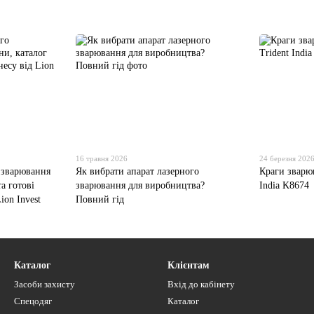
16 травня 2026
24 березня 202
 зварювання
Як вибрати апарат лазерного
Краги зварюв
та готові
зварювання для виробництва?
India K8674
ion Invest
Повний гід
Каталог
Клієнтам
Засоби захисту
Вхід до кабінету
Спецодяг
Каталог