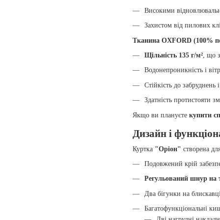
Високими відновлювальн
Захистом від пилових кл
Тканина OXFORD (100% по
Щільність 135 г/м²
, що 
Водонепроникність і вітро
Стійкість до забруднень 
Здатність протистояти з
Якщо ви плануєте
купити сп
Дизайн і функціон
Куртка
"Оріон"
створена для
Подовжений крій забезпе
Регульований шнур на т
Два бігунки на блискавц
Багатофункціональні киш
Дві нагрудні накладн