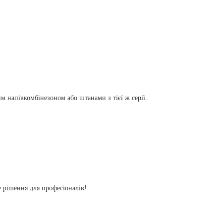
м напівкомбінезоном або штанами з тієї ж серії.
 рішення для професіоналів!