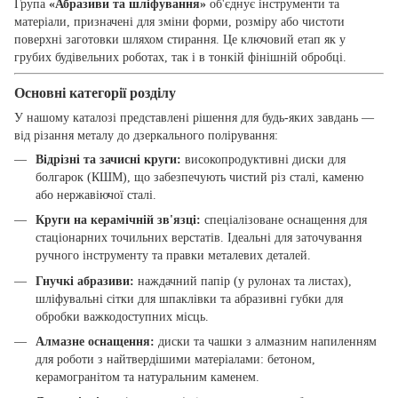
Група
«Абразиви та шліфування»
об'єднує інструменти та
матеріали, призначені для зміни форми, розміру або чистоти
поверхні заготовки шляхом стирання. Це ключовий етап як у
грубих будівельних роботах, так і в тонкій фінішній обробці.
Основні категорії розділу
У нашому каталозі представлені рішення для будь-яких завдань —
від різання металу до дзеркального полірування:
Відрізні та зачисні круги:
високопродуктивні диски для
болгарок (КШМ), що забезпечують чистий різ сталі, каменю
або нержавіючої сталі.
Круги на керамічній зв'язці:
спеціалізоване оснащення для
стаціонарних точильних верстатів. Ідеальні для заточування
ручного інструменту та правки металевих деталей.
Гнучкі абразиви:
наждачний папір (у рулонах та листах),
шліфувальні сітки для шпаклівки та абразивні губки для
обробки важкодоступних місць.
Алмазне оснащення:
диски та чашки з алмазним напиленням
для роботи з найтвердішими матеріалами: бетоном,
керамогранітом та натуральним каменем.