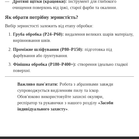
Дротяні щітки (крацовки):
інструмент для глибокого
очищення поверхонь від іржі, старої фарби та окалини.
Як обрати потрібну зернистість?
Вибір зернистості залежить від етапу обробки:
Груба обробка (P24–P60):
видалення великих шарів матеріалу,
вирівнювання швів.
Проміжне шліфування (P80–P150):
підготовка під
фарбування або ґрунтування.
Фінішна обробка (P180–P400+):
створення ідеально гладкої
поверхні.
Важливо пам'ятати:
Робота з абразивами завжди
супроводжується виділенням пилу та іскор.
Обов'язково використовуйте захисні окуляри,
респіратор та рукавички з нашого розділу
«Засоби
індивідуального захисту»
.