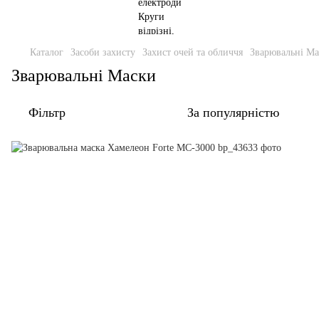
Каталог
Засоби захисту
Захист очей та обличчя
Зварювальні М
Зварювальні Маски
Фільтр
За популярністю