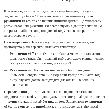
Шукаєте надійний захист для рук на виробництві, складі чи
будівельному об'єкті? У нашому каталозі ви можете
купити
рукавички хб без пвх
за найвигіднішими цінами. Це універсальні
робочі бавовняні рукавиці, які забезпечують відмінну вентиляцію
шкіри та надійно захищають долоні від мозолів, подряпин та
промислового бруду.
Наш асортимент
Залежно від специфіки ваших завдань, ми
пропонуємо різні варіанти щільності трикотажу:
Рукавички хб 7 клас без пвх
— базова модель зі стандартною
щільністю в'язки. Оптимальний вибір для фасувальних, легких
складських та сільськогосподарських робіт.
Рукавички хб 10 клас без пвх
— вироби підвищеної
щільності. Завдяки дрібній в'язці вони краще захищають від
пилу, служать довше та підходять для більш інтенсивних
навантажень.
Переваги співпраці з нами
Якщо вам потрібно забезпечити
підприємство засобами індивідуального захисту, найкраще рішення
—
купити рукавички хб без пвх оптом
. Замовляючи
рукавички
хб без пвх оптом від виробника
, ви отримуєте гарантію якості