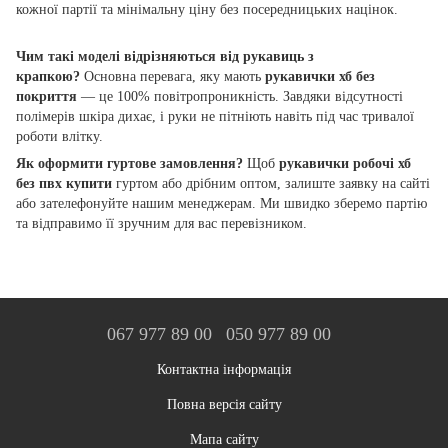
кожної партії та мінімальну ціну без посередницьких націнок.
Чим такі моделі відрізняються від рукавиць з
крапкою?
Основна перевага, яку мають
рукавички хб без
покриття
— це 100% повітропроникність. Завдяки відсутності
полімерів шкіра дихає, і руки не пітніють навіть під час тривалої
роботи влітку.
Як оформити гуртове замовлення?
Щоб
рукавички робочі хб
без пвх купити
гуртом або дрібним оптом, залиште заявку на сайті
або зателефонуйте нашим менеджерам. Ми швидко зберемо партію
та відправимо її зручним для вас перевізником.
067 977 89 00
050 977 89 00
Контактна інформація
Повна версія сайту
Мапа сайту