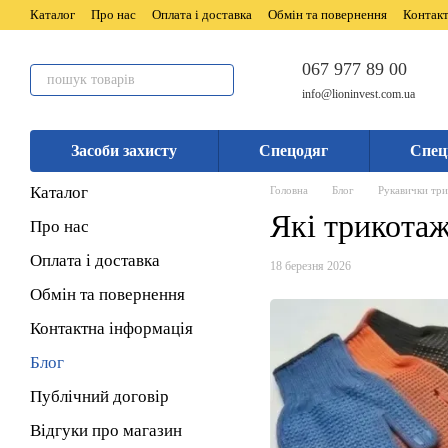
Перейти до основного контенту
Каталог
Про нас
Оплата і доставка
Обмін та повернення
Контакт
067 977 89 00
info@lioninvest.com.ua
Засоби захисту
Спецодяг
Спец
Каталог
Головна
Блог
Рукавички три
Які трикота
Про нас
Оплата і доставка
18 березня 2026
Обмін та повернення
Контактна інформація
Блог
Публічний договір
Відгуки про магазин