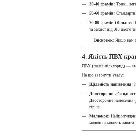
30-40 грамів:
Тонкі, лег
50-60 грамів:
Стандартні
70-80 грамів і більше:
Щі
та захист від ЗІЗ цього т
Висновок:
Якщо вам п
4. Якість ПВХ кр
ПВХ (полівінілхлорид) — это
На що звернути увагу:
Щільність напилення:
К
Двостороннє або одност
Двостороннє нанесення (
гірше.
Малюнок:
Найпопулярніш
малюнки можуть давати к