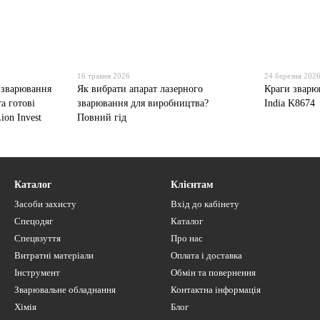
16 травня 2026
24 березня 202
 зварювання
Як вибрати апарат лазерного
Краги зварюв
та готові
зварювання для виробництва?
India K8674
ion Invest
Повний гід
Каталог
Клієнтам
Засоби захисту
Вхід до кабінету
Спецодяг
Каталог
Спецвзуття
Про нас
Витратні матеріали
Оплата і доставка
Інструмент
Обмін та повернення
Зварювальне обладнання
Контактна інформація
Хімія
Блог