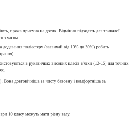
ють, пряжа приємна на дотик. Відмінно підходять для тривалої
я з часом.
а додавання поліестеру (зазвичай від 10% до 30%) робить
прання).
ристовуються в рукавичках високих класів в'язки (13-15) для точних
ях.
 Вона довговічніша за чисту бавовну і комфортніша за
пари 10 класу можуть мати різну вагу.