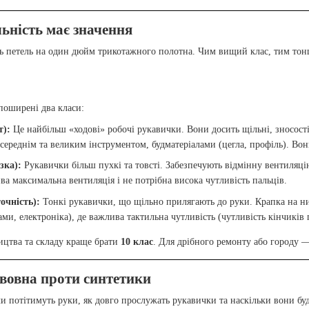
льність має значення
сть петель на один дюйм трикотажного полотна. Чим вищий клас, тим то
поширені два класи:
т):
Це найбільш «ходові» робочі рукавички. Вони досить щільні, зносост
середнім та великим інструментом, будматеріалами (цегла, профіль). Вон
зка):
Рукавички більш пухкі та товсті. Забезпечують відмінну вентиляцію
ва максимальна вентиляція і не потрібна висока чутливість пальців.
точність):
Тонкі рукавички, що щільно прилягають до руки. Крапка на них
ми, електроніка), де важлива тактильна чутливість (чутливість кінчиків
ицтва та складу краще брати
10 клас
. Для дрібного ремонту або городу
авовна проти синтетики
чи потітимуть руки, як довго прослужать рукавички та наскільки вони б