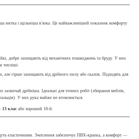
нша нитка і щільніша в'язка. Це найважливіший показник комфорту
ійкі, добре захищають від механічних пошкоджень та бруду. У них
и тепліші.
, але гірше захищають від дрібного пилу або скалок. Підходять для
 зазвичай дрібніша. Ідеальні для точних робіт (збирання меблів,
 пальців). У них рука майже не втомлюється.
 —
13 клас
або хороший 10-й.
удуть еластичними. Зчеплення забезпечує ПВХ-крапка, а комфорт —