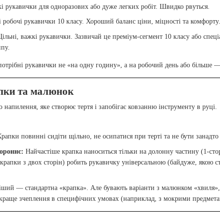
кі рукавички для одноразових або дуже легких робіт. Швидко рвуться.
 робочі рукавички 10 класу. Хороший баланс ціни, міцності та комфорту
льні, важкі рукавички. Зазвичай це преміум-сегмент 10 класу або спеці
ипу.
отрібні рукавички не «на одну годину», а на робочий день або більше 
апки та малюнок
 напилення, яке створює тертя і запобігає ковзанню інструменту в руці.
рапки повинні сидіти щільно, не осипатися при терті та не бути занадт
ороннє:
Найчастіше крапка наноситься тільки на долонну частину (1-сто
крапки з двох сторін) робить рукавичку універсальною (байдуже, якою ст
ий — стандартна «крапка». Але бувають варіанти з малюнком «хвиля», 
раще зчеплення в специфічних умовах (наприклад, з мокрими предметами