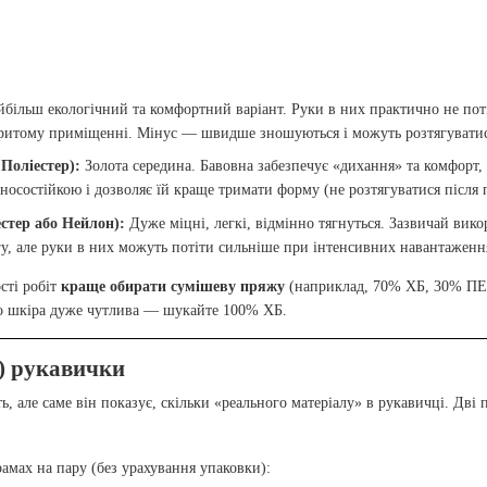
більш екологічний та комфортний варіант. Руки в них практично не поті
акритому приміщенні. Мінус — швидше зношуються і можуть розтягуватис
Поліестер):
Золота середина. Бавовна забезпечує «дихання» та комфорт, 
носостійкою і дозволяє їй краще тримати форму (не розтягуватися після 
стер або Нейлон):
Дуже міцні, легкі, відмінно тягнуться. Зазвичай вико
гу, але руки в них можуть потіти сильніше при інтенсивних навантаженн
сті робіт
краще обирати сумішеву пряжу
(наприклад, 70% ХБ, 30% ПЕ).
о шкіра дуже чутлива — шукайте 100% ХБ.
а) рукавички
, але саме він показує, скільки «реального матеріалу» в рукавичці. Дві 
рамах на пару (без урахування упаковки):