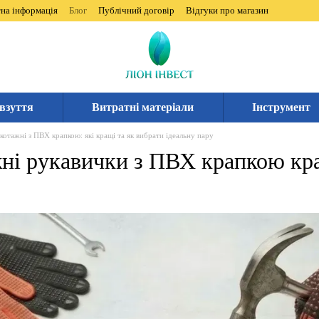
на інформація
Блог
Публічний договір
Відгуки про магазин
взуття
Витратні матеріали
Інструмент
котажні з ПВХ крапкою: які кращі та як вибрати ідеальну пару
жні рукавички з ПВХ крапкою кр