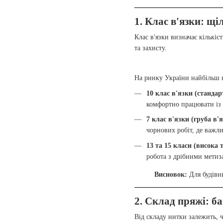
1. Клас в'язки: щі
Клас в'язки визначає кількі
та захисту.
На ринку України найбільш 
10 клас в'язки (стандар
комфортно працювати із 
7 клас в'язки (груба в'я
чорнових робіт, де важли
13 та 15 класи (висока 
робота з дрібними метиза
Висновок:
Для будівн
2. Склад пряжі: б
Від складу нитки залежить, 