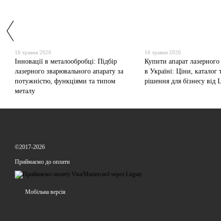
16 травня 2026
16 травня 2026
Інновації в металообробці: Підбір
Купити апарат лазерного
лазерного зварювального апарату за
в Україні: Ціни, каталог 
потужністю, функціями та типом
рішення для бізнесу від L
металу
©2017-2026
Приймаємо до оплати
Мобільна версія