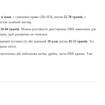
у в'язки
, з сумішевої пряжі (ХБ+ПЭ), вагою
55-70 грамів
, з
ігали охайний вигляд.
а
50-60 грамів
. Можна розглянути двостороннє ПВХ-нанесення для
ткою, щоб рукавичка не сповзала.
 кращої чутливості) або хороший
10 клас
вагою
45-55 грамів
. Тут
рати світлі.
 синтетична або нейлонова нитка, дрібна, часта ПВХ крапка. Такі