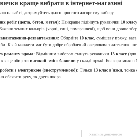
авички краще вибрати в інтернет-магазині
ою на сайті, дотримуйтесь цього простого алгоритму вибору:
х робіт (цегла, бетон, метал):
Найкраще підійдуть рукавички
10 клас
жано темних кольорів (чорні, сині, помаранчеві), щоб вони довше збер
 навантаження-розвантаження:
Обирайте
10 клас
, сумішеву пряжу, ваг
би. Край манжети має бути добре оброблений оверлоком з латексною ни
ого ремонту вдома:
Відмінним вибором стануть рукавички
13 класу
(для
у краще обирати
високий вміст бавовни
у складі пряжі. Кольори можна б
 роботи з електрикою (знеструмленою!):
Тільки
13 клас в'язки
, тонка
о облягати руку, як друга шкіра.
Увійти за допомогою