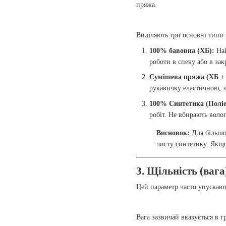
пряжа.
Виділяють три основні типи:
100% бавовна (ХБ):
Най
роботи в спеку або в з
Сумішева пряжа (ХБ + 
рукавичку еластичною, з
100% Синтетика (Поліе
робіт. Не вбирають воло
Висновок:
Для більшо
чисту синтетику. Якщ
3. Щільність (ваг
Цей параметр часто упускають
Вага зазвичай вказується в г