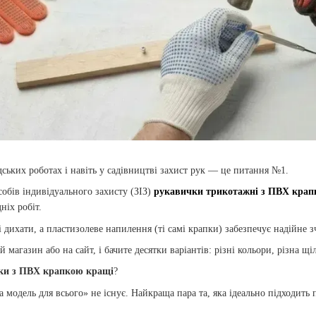
дських роботах і навіть у садівництві захист рук — це питання №1.
собів індивідуального захисту (ЗІЗ)
рукавички трикотажні з ПВХ кра
ніх робіт.
 дихати, а пластизолеве напилення (ті самі крапки) забезпечує надійне 
 магазин або на сайт, і бачите десятки варіантів: різні кольори, різна щіл
чки з ПВХ крапкою кращі
?
а модель для всього» не існує. Найкраща пара та, яка ідеально підходить