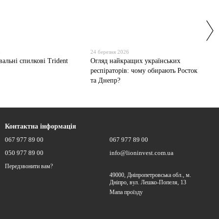
6
24 березня 2026
альні спилкові Trident
Огляд найкращих українських
респіраторів: чому обирають Росток
та Днепр?
Контактна інформація
067 977 89 00
067 977 89 00
050 977 89 00
info@lioninvest.com.ua
Передзвонити вам?
49000, Дніпропетровська обл., м.
Дніпро, вул. Лешко-Попеля, 13
Мапа проїзду