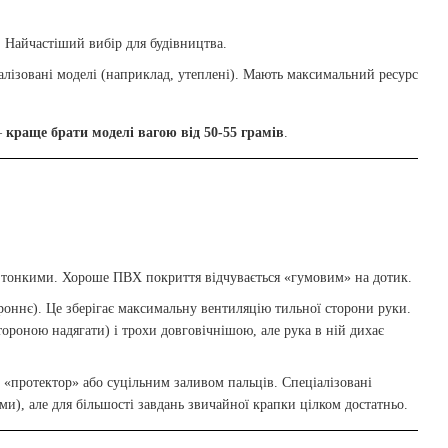
. Найчастіший вибір для будівництва.
алізовані моделі (наприклад, утеплені). Мають максимальний ресурс
—
краще брати моделі вагою від 50-55 грамів
.
о тонкими. Хороше ПВХ покриття відчувається «гумовим» на дотик.
роннє). Це зберігає максимальну вентиляцію тильної сторони руки.
ороною надягати) і трохи довговічнішою, але рука в ній дихає
«протектор» або суцільним заливом пальців. Спеціалізовані
), але для більшості завдань звичайної крапки цілком достатньо.