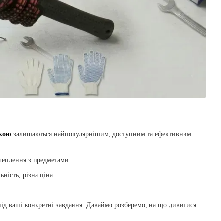
пкою
залишаються найпопулярнішим, доступним та ефективним
зчеплення з предметами.
ьність, різна ціна.
 під ваші конкретні завдання. Даваймо розберемо, на що дивитися