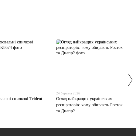
6
24 березня 2026
альні спилкові Trident
Огляд найкращих українських
респіраторів: чому обирають Росток
та Днепр?