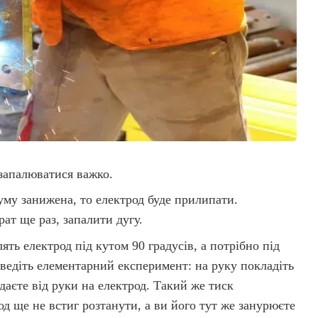
 запалюватися важко.
уму занижена, то електрод буде прилипати.
ат ще раз, запалити дугу.
ть електрод під кутом 90 градусів, а потрібно під
оведіть елементарний експеримент: на руку покладіть
надаєте від руки на електрод. Такий же тиск
д ще не встиг розтанути, а ви його тут же занурюєте