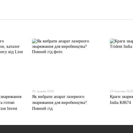
16 травня 2026
24 березня 202
 зварювання
Як вибрати апарат лазерного
Краги зварюв
та готові
зварювання для виробництва?
India K8674
ion Invest
Повний гід