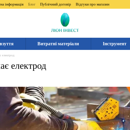
на інформація
Блог
Публічний договір
Відгуки про магазин
взуття
Витратні матеріали
Інструмент
є електрод
ає електрод