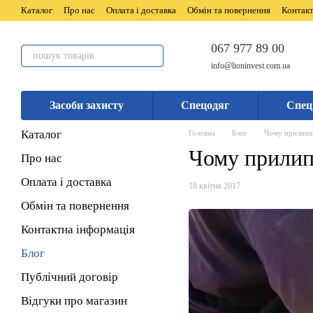
Перейти до основного контенту
Каталог
Про нас
Оплата і доставка
Обмін та повернення
Контакт
067 977 89 00
info@lioninvest.com.ua
Засоби захисту
Спецодяг
Спец
Каталог
Головна
Блог
Чому прилипа
Чому прилип
Про нас
Оплата і доставка
18 квітня 2017
Обмін та повернення
Контактна інформація
Блог
Публічний договір
Відгуки про магазин