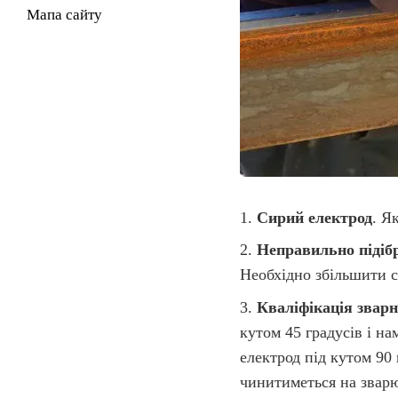
Мапа сайту
1.
Сирий електрод
. 
2.
Неправильно підіб
Необхідно збільшити с
3.
Кваліфікація звар
кутом 45 градусів і н
електрод під кутом 90 
чинитиметься на зварю