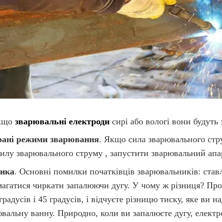
Якщо
зварювальні електроди
сирі або вологі вони будуть
рані режими зварювання
. Якщо сила зварювального стр
илу зварювального струму , запустити зварювальний апар
ника
. Основні помилки початківців зварювальників: ставля
амагатися чиркати запалюючи дугу. У чому ж різниця? Пр
градусів і 45 градусів, і відчуєте різницю тиску, яке ви 
вальну ванну. Природно, коли ви запалюєте дугу, електро