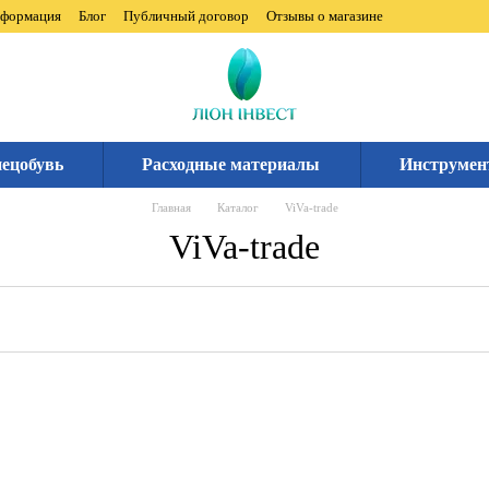
нформация
Блог
Публичный договор
Отзывы о магазине
ецобувь
Расходные материалы
Инструмен
Главная
Каталог
ViVa-trade
ViVa-trade