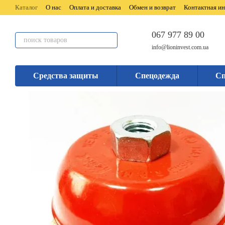
Перейти к основному контенту
Каталог
О нас
Оплата и доставка
Обмен и возврат
Контактная и
067 977 89 00
info@lioninvest.com.ua
Средства защиты
Спецодежда
Сп