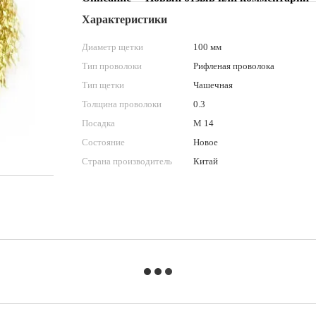
Характеристики
Диаметр щетки
100 мм
Тип проволоки
Рифленая проволока
Тип щетки
Чашечная
Толщина проволоки
0.3
Посадка
М 14
Состояние
Новое
Страна производитель
Китай