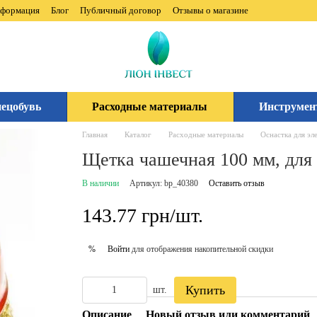
нформация
Блог
Публичный договор
Отзывы о магазине
ецобувь
Расходные материалы
Инструмен
Главная
Каталог
Расходные материалы
Оснастка для эл
Щетка чашечная 100 мм, для
В наличии
Артикул: bp_40380
Оставить отзыв
143.77 грн/шт.
Войти
для отображения накопительной скидки
%
Купить
шт.
Описание
Новый отзыв или комментарий