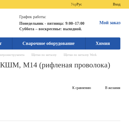
Укр
Рус
Вход
График работы:
Мой заказ
Понедельник - пятница: 9:00–17:00
Суббота – воскресенье: выходной.
т
Сварочное оборудование
Химия
ектроинструмента
Щетки по металлу
Щетки по металлу Werk
 КШМ, М14 (рифленая проволока)
К сравнению
В желания