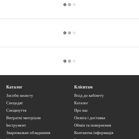
Каталог
Клієнтам
Засоби захисту
Вхід до кабінету
Спецодяг
Каталог
Спецвзуття
Про нас
Витратні матеріали
Оплата і доставка
Інструмент
Обмін та повернення
Зварювальне обладнання
Контактна інформація