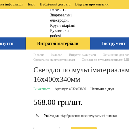
на інформація
Блог
Публічний договір
Відгуки про магазин
взуття
Витратні матеріали
Інструмент
Головна
Каталог
Витратні матеріали
Оснащення для ел
Свердла по мультіматериалам
Свердла по мультіматериалам 
Свердло по мультіматериал
16x400х340мм
В наявності
Артикул: 4932493880
Написати відгук
568.00 грн/шт.
Увійти
для відображення накопичувальної знижки
%