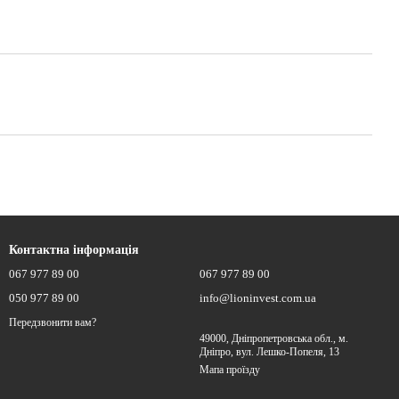
Контактна інформація
067 977 89 00
067 977 89 00
050 977 89 00
info@lioninvest.com.ua
Передзвонити вам?
49000, Дніпропетровська обл., м.
Дніпро, вул. Лешко-Попеля, 13
Мапа проїзду