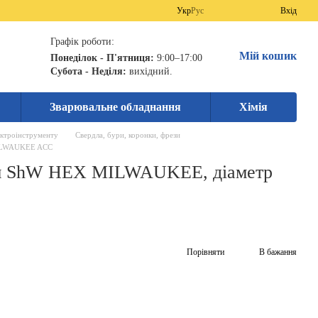
Укр
Рус
Вхід
Графік роботи:
Мій кошик
Понеділок - П'ятниця:
9:00–17:00
Субота - Неділя:
вихідний.
Зварювальне обладнання
Хімія
ектроінструменту
Свердла, бури, коронки, фрези
MILWAUKEE ACC
ам ShW HEX MILWAUKEE, діаметр
Порівняти
В бажання