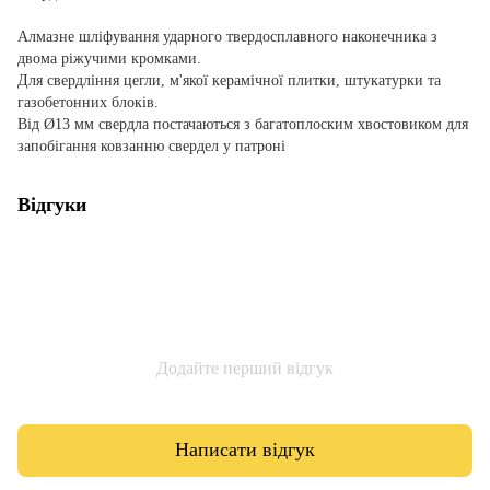
Алмазне шліфування ударного твердосплавного наконечника з
двома ріжучими кромками.
Для свердління цегли, м'якої керамічної плитки, штукатурки та
газобетонних блоків.
Від Ø13 мм свердла постачаються з багатоплоским хвостовиком для
запобігання ковзанню свердел у патроні
Відгуки
Додайте перший відгук
Написати відгук