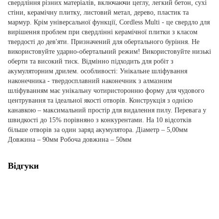
свердління різних матеріалів, включаючи цеглу, легкий бетон, сухі
стіни, керамічну плитку, листовий метал, дерево, пластик та
мармур. Крім універсальної функції, Cordless Multi - це свердло для
вирішення проблем при свердлінні керамічної плитки з класом
твердості до дев'яти. Призначений для обертального буріння. Не
використовуйте ударно-обертальний режим! Використовуйте низькі
оберти та високий тиск. Відмінно підходить для робіт з
акумуляторним дрилем. особливості: Унікальне шліфування
наконечника - твердосплавний наконечник з алмазним
шліфуванням має унікальну чотиристоронню форму для чудового
центрування та ідеальної якості отворів. Конструкція з однією
канавкою – максимальний простір для видалення пилу. Перевага у
швидкості до 15% порівняно з конкурентами. На 10 відсотків
більше отворів за один заряд акумулятора. Діаметр – 5,00мм
Довжина – 90мм Робоча довжина – 50мм
Відгуки