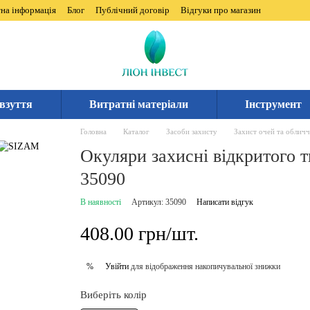
на інформація
Блог
Публічний договір
Відгуки про магазин
взуття
Витратні матеріали
Інструмент
Головна
Каталог
Засоби захисту
Захист очей та обличч
Окуляри захисні відкритого 
35090
В наявності
Артикул: 35090
Написати відгук
408.00 грн/шт.
Увійти
для відображення накопичувальної знижки
%
Виберіть колір