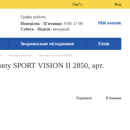
Укр
Рус
Вхід
Графік роботи:
Мій кошик
Понеділок - П'ятниця:
9:00–17:00
Субота - Неділя:
вихідний.
Зварювальне обладнання
Хімія
я
Окуляри захисні
Окуляри захисні SIZAM
типу SPORT VISION II 2850, арт.
Порівняти
В бажання