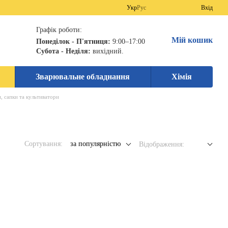
Укр
Рус
Вхід
Графік роботи:
Мій кошик
Понеділок - П'ятниця:
9:00–17:00
Субота - Неділя:
вихідний.
Зварювальне обладнання
Хімія
, сапки та культиватори
Сортування:
за популярністю
Відображення: