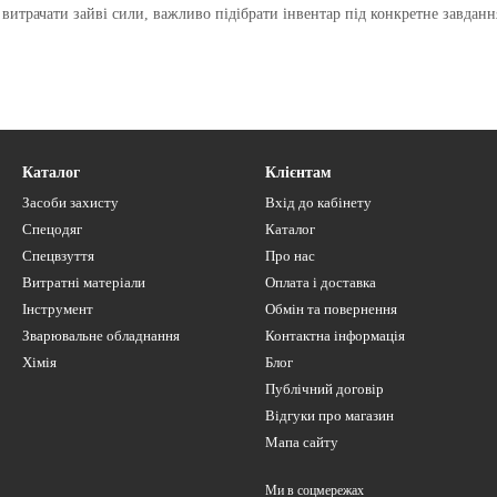
 витрачати зайві сили, важливо підібрати інвентар під конкретне завданн
лунок та підгортання картоплі чи томатів.
— тризуб. Незамінна для роботи у вузьких міжряддях та на клумбах.
Каталог
Клієнтам
ідрізати бур'яни на глибині, не перевертаючи пласт землі, що зберігає р
Засоби захисту
Вхід до кабінету
Спецодяг
Каталог
Спецвзуття
Про нас
Витратні матеріали
Оплата і доставка
 Легко розбивають тверду кірку після поливу.
Інструмент
Обмін та повернення
ірок. При русі вони «перемелюють» верхній шар, одночасно зрізаючи дрі
Зварювальне обладнання
Контактна інформація
Хімія
Блог
Публічний договір
талі, яка довго тримає заточку навіть при роботі в кам'янистому ґрунті.
Відгуки про магазин
б входити в землю під власною вагою, але не занадто масивною, щоб не
Мапа сайту
леннями або надійними затискачами, які виключають «люфт» робочої ча
Ми в соцмережах