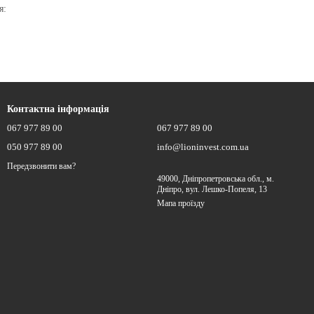
я:
Контактна інформація
одючість ґрунту.
067 977 89 00
067 977 89 00
050 977 89 00
info@lioninvest.com.ua
Передзвонити вам?
49000, Дніпропетровська обл., м.
Дніпро, вул. Лешко-Попеля, 13
Мапа проїзду
бну траву. Ідеальні для обробки великих площ м'якого ґрунту.
 перевантажувати руки.
стини.