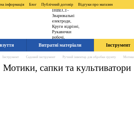
на інформація
Блог
Публічний договір
Відгуки про магазин
взуття
Витратні матеріали
Інструмент
Інструмент
Садовий інструмент
Ручний інвентар для обробки ґрунту
Мотики
Мотики, сапки та культиватори