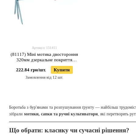
Артикул: 151411
(81117) Міні мотика двостороння
320мм дзеркальне покриття
HAISSER
222.84 грн/шт.
Купити
Замовлення від 12 шт.
Боротьба з бур'янами та розпушування ґрунту — найбільш трудоміст
зібрали
мотики, сапки та ручні культиватори
, які перетворять р
Що обрати: класику чи сучасні рішення?