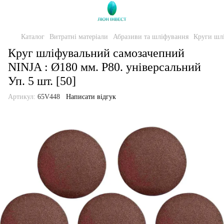
Каталог
Витратні матеріали
Абразиви та шліфування
Круги шлі
Круг шліфувальний самозачепний
NINJA : Ø180 мм. Р80. універсальний
Уп. 5 шт. [50]
Артикул:
65V448
Написати відгук