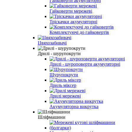
Гайковерти акумуляторні
Гайковерти мережеві
Тріскачки акумуляторні
Комплектуючі до гайковертів
Цвяхозабивачі
Дрилі - шурупокрути
Дрилі - шуроповерти акумуляторні
Шурупокрути
Дриль міксер
Дрилі мережеві
Акумуляторна викрутка
Шліфмашини