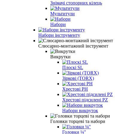
Знімачі стопорних кілець
Мультитули
Набори
Набори інструменту
Слюсарно-монтажний інструмент
Викрутки
Плоскі SL
Зіркові (TORX)
Хрестові PH
Хрестові підсилені PZ
Набори викруток
Гoлoвки тopцeві тa нaбopи
Головки ¼"