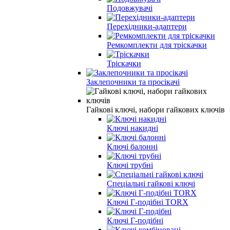
Подовжувачі
Перехідники-адаптери
Ремкомплекти для тріскачки
Тріскачки
Заклепочники та просікачі
Гайкові ключі, набори гайкових ключів
Ключі накидні
Ключі балонні
Ключі трубні
Спеціальні гайкові ключі
Ключі Г-подібні TORX
Ключі Г-подібні