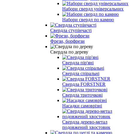
Набори свердл універсальних
Набори свердл по камню
Свердла ступінчасті
Фрези, борфрези
Свердла по дереву
Свердла пір'яні
Свердла спіральні
Свердла FORSTNER
Свердла триточкові
Насадки самоврізні
Свердла дерево-метал
подовжений хвостовик