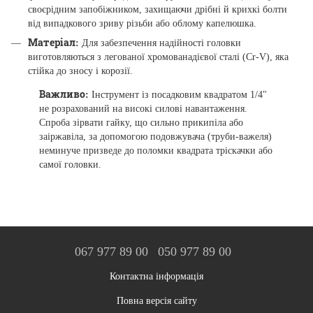
своєрідним запобіжником, захищаючи дрібні й крихкі болти
від випадкового зриву різьби або облому капелюшка.
Матеріал:
Для забезпечення надійності головки
виготовляються з легованої хромованадієвої сталі (Cr-V), яка
стійка до зносу і корозії.
Важливо:
Інструмент із посадковим квадратом 1/4"
не розрахований на високі силові навантаження.
Спроба зірвати гайку, що сильно прикипіла або
заіржавіла, за допомогою подовжувача (труби-важеля)
неминуче призведе до поломки квадрата тріскачки або
самої головки.
067 977 89 00
050 977 89 00
Контактна інформація
Повна версія сайту