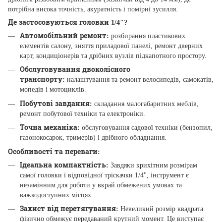
потрібна висока точність, акуратність і помірні зусилля.
Де застосовуються головки 1/4"?
Автомобільний ремонт:
розбирання пластикових
елементів салону, зняття приладової панелі, ремонт дверних
карт, кондиціонерів та дрібних вузлів підкапотного простору.
Обслуговування двоколісного
транспорту:
налаштування та ремонт велосипедів, самокатів,
мопедів і мотоциклів.
Побутові завдання:
складання малогабаритних меблів,
ремонт побутової техніки та електроніки.
Точна механіка:
обслуговування садової техніки (бензопил,
газонокосарок, тримерів) і дрібного обладнання.
Особливості та переваги:
Ідеальна компактність:
Завдяки крихітним розмірам
самої головки і відповідної тріскачки 1/4", інструмент є
незамінним для роботи у вкрай обмежених умовах та
важкодоступних місцях.
Захист від перетягування:
Невеликий розмір квадрата
фізично обмежує передаваний крутний момент. Це виступає