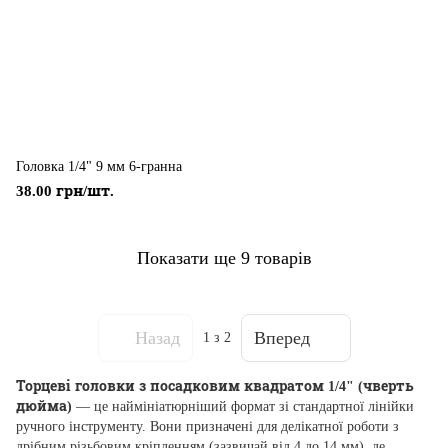
Головка 1/4" 9 мм 6-гранна
38.00 грн/шт.
Показати ще 9 товарів
Назад
Вперед
1
з 2
Торцеві головки з посадковим квадратом 1/4" (чверть
дюйма)
— це наймініатюрніший формат зі стандартної лінійки
ручного інструменту. Вони призначені для делікатної роботи з
дрібним різьбовим кріпленням (зазвичай від 4 до 14 мм), де