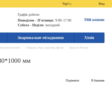
Укр
Рус
Вхід
Графік роботи:
Мій кошик
Понеділок - П'ятниця:
9:00–17:00
Субота - Неділя:
вихідний.
Зварювальне обладнання
Хімія
ектроінструменту
Свердла, бури, коронки, фрези
Бури по бетону
30*1000 мм
Порівняти
В бажання