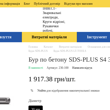
на інформація
Блог
Публічний договір
Відгуки про магазин
взуття
Витратні матеріали
Інструмент
Головна
Каталог
Витратні матеріали
Оснащення для ел
Бури SDS-PLUS
Бури SDS-PLUS LT-TOOLS
Бур по бетону SDS-PLUS S4 
В наявності
Артикул: 230-100
Написати відгук
1 917.38 грн/шт.
Увійти
для відображення накопичувальної знижки
%
Діаметр
30 мм