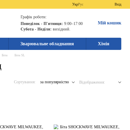
Укр
Рус
Вхід
Графік роботи:
Мій кошик
Понеділок - П'ятниця:
9:00–17:00
Субота - Неділя:
вихідний.
Зварювальне обладнання
Хімія
Біти
Біти SL
ц
Сортування:
за популярністю
Відображення: