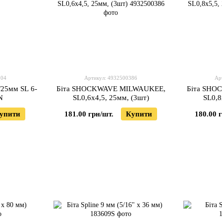
504
Артикул: 4932500386
Ар
/25мм SL 6-
Біта SHOCKWAVE MILWAUKEE,
Біта SHO
N
SL0,6x4,5, 25мм, (3шт)
SL0,8
упити
181.00 грн/шт.
Купити
180.00 