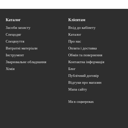
користання з електроінструментом на низьких обертах.
Каталог
Клієнтам
Засоби захисту
Вхід до кабінету
Спецодяг
Каталог
Спецвзуття
Про нас
Витратні матеріали
Оплата і доставка
Інструмент
Обмін та повернення
Зварювальне обладнання
Контактна інформація
Хімія
Блог
Публічний договір
Відгуки про магазин
Мапа сайту
Ми в соцмережах