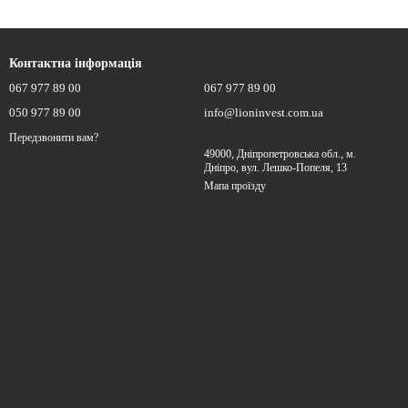
Контактна інформація
067 977 89 00
067 977 89 00
050 977 89 00
info@lioninvest.com.ua
Передзвонити вам?
49000, Дніпропетровська обл., м.
Дніпро, вул. Лешко-Попеля, 13
Мапа проїзду