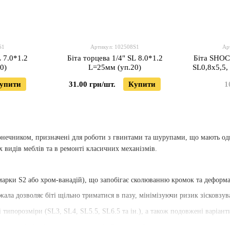
S1
Артикул: 102508S1
Ар
L 7.0*1.2
Біта торцева 1/4" SL 8.0*1.2
Біта SHO
0)
L=25мм (уп.20)
SL0,8x5,5,
упити
31.00 грн/шт.
Купити
1
нечником, призначені для роботи з гвинтами та шурупами, що мають одн
х видів меблів та в ремонті класичних механізмів.
(марки S2 або хром-ванадій), що запобігає сколюванню кромок та деформ
ала дозволяє біті щільно триматися в пазу, мінімізуючи ризик зісковзув
 типорозміри (SL3, SL4, SL5.5, SL6.5 та ін.), а також подовжені варіант
умент від іржі та подовжує термін його служби.