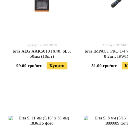
Артикул: 4932479529
Артикул: IW6061
Біта AEG AAK5010TX40, SL5,
Біта IMPACT PRO 1/4"
50мм (10шт)
8 2шт, IRWI
99.00 грн/шт.
Купити
51.00 грн/шт.
К