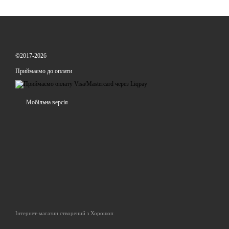
Ці біти підходять як для ручних тримачів та викруток, так і для ви
©2017-2026
Приймаємо до оплати
Мобільна версія
Інтернет-магазин створений з Хорошоп