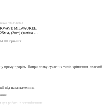
тикул: 4932430902
CKWAVE MILWAUKEE,
 25мм, (2шт) (заміна на
4932500387)
04.00 грн/шт.
у пряму прорізь. Попри появу сучасних типів кріплення, плаский
ації під навантаженням.
ання.
и для роботи в заглибленнях.