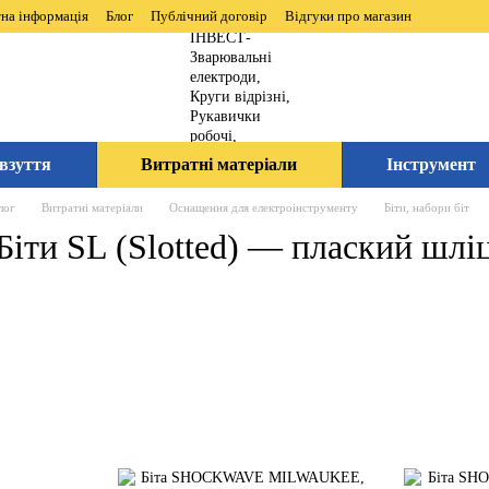
на інформація
Блог
Публічний договір
Відгуки про магазин
взуття
Витратні матеріали
Інструмент
лог
Витратні матеріали
Оснащення для електроінструменту
Біти, набори біт
Біти SL (Slotted) — плаский шлі