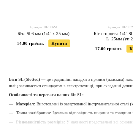
Артикул: 102506S1
Артикул: 102507
Біта Sl 6 мм (1/4" х 25 мм)
Біта торцева 1/4" S
L=25мм (уп.2
14.00 грн/шт.
Купити
17.00 грн/шт.
К
Біти SL (Slotted)
— це традиційні насадки з прямим (пласким) нако
шліц залишається стандартом в електротехніці, при складанні деяки
Особливості та переваги наших біт SL:
Матеріал:
Виготовлені із загартованої інструментальної сталі 
Точна калібровка:
Ідеальна відповідність ширини та товщини ж
Різноманітність розмірів:
У наявності представлені всі основні
Антикорозійне покриття:
Спеціальне напилення захищає інстр