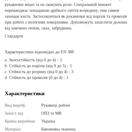
рукавички міцні та не сковують рухи. Спеціальний манжет
перешкоджає попаданню дрібного сміття всередину, тим самим
захищає кисть. Застосовуються як рукавички від порізів та проколів
при роботі з вологими поверхнями. Допоможуть захистити долоню
від хімічних опіків, скал, забруднень.
Стандарти
Характеристики відповідно до EN 388
а. Зносостійкість (від 0 до 4) - 2
b. Стійкість до порізів (від 0 до 5) - 1
c. Стійкість до розриву (від 0 до 4) - 3
d. Стійкість до проколів (0 до 4) - 1
Характеристики
Вид виробу
Рукавиці робочі
Захист від
ОПЗ та МВ
Країна виробник
Україна
Матеріал
Бавовняна тканина