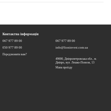
Контактна інформація
067 977 89 00
067 977 89 00
050 977 89 00
info@lioninvest.com.ua
Передзвонити вам?
49000, Дніпропетровська обл., м.
Дніпро, вул. Лешко-Попеля, 13
Мапа проїзду