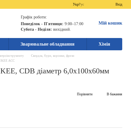
Укр
Рус
Вхід
Графік роботи:
Мій кошик
Понеділок - П'ятниця:
9:00–17:00
Субота - Неділя:
вихідний.
Зварювальне обладнання
Хімія
ектроінструменту
Свердла, бури, коронки, фрези
AUKEE ACC
KEE, CDB діаметр 6,0x100х60мм
Порівняти
В бажання