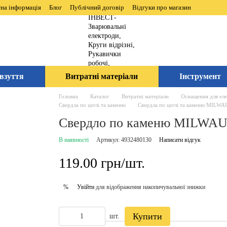
на інформація
Блог
Публічний договір
Відгуки про магазин
взуття
Витратні матеріали
Інструмент
Головна
Каталог
Витратні матеріали
Оснащення для ел
Свердла по цеглі та каменю
Свердла по цеглі та каменю MILW
Свердло по каменю MILWAU
В наявності
Артикул: 4932480130
Написати відгук
119.00 грн/шт.
Увійти
для відображення накопичувальної знижки
%
Купити
шт.