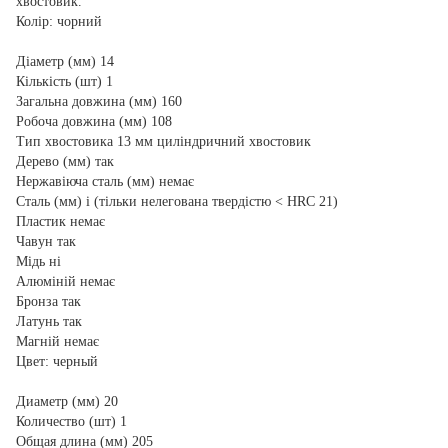
хвостовик.
Колір: чорний
Діаметр (мм) 14
Кількість (шт) 1
Загальна довжина (мм) 160
Робоча довжина (мм) 108
Тип хвостовика 13 мм циліндричний хвостовик
Дерево (мм) так
Нержавіюча сталь (мм) немає
Сталь (мм) і (тільки нелегована твердістю < HRC 21)
Пластик немає
Чавун так
Мідь ні
Алюміній немає
Бронза так
Латунь так
Магній немає
Цвет: черный
Диаметр (мм) 20
Количество (шт) 1
Общая длина (мм) 205