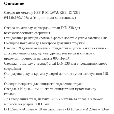
Описание
Сверло по металлу HSS-R MILWAUKEE, DIN338,
Ø14,0х160х108мм (с проточным хвостовиком)
Сверла по металлу из твёрдой стали DIN 338 для
высокоскоростного сверления
Стандартная режущая кромка в форме долота с углом заточки 118°.
Оксидное покрытие для быстрого удаления стружки.
Сверла с N дизайном шнека и стандартным углом наклона канавки.
Для сверления стали, чугуна, других металлов и сплавов с
пределом прочности на разрыв 800 Н/мм².
Свердла по металу з твердої сталі DIN 338 для високошвидкісного
свердління
Стандартна ріжуча кромка у формі долота з кутом заточування 118
°.
Оксидне покриття для швидкого видалення стружки.
Свердла з N дизайном шнека та стандартним кутом нахилу
канавки.
Для свердління сталі, чавуну, інших металів та сплавів з межею
міцності на розрив 800 Н/мм².
Ø 13.5мм – Ø 16мм = 10 мм хвостовик / Ø 16.5мм – Ø 20мм = 13мм