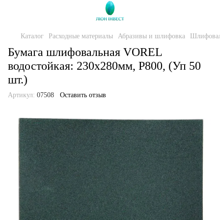
Каталог
Расходные материалы
Абразивы и шлифовка
Шлифовал
Бумага шлифовальная VOREL
водостойкая: 230x280мм, P800, (Уп 50
шт.)
Артикул:
07508
Оставить отзыв