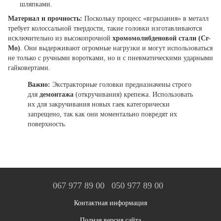
шляпками.
Материал и прочность:
Поскольку процесс «вгрызания» в металл
требует колоссальной твердости, такие головки изготавливаются
исключительно из высокопрочной
хромомолибденовой стали (Cr-
Mo)
. Они выдерживают огромные нагрузки и могут использоваться
не только с ручными воротками, но и с пневматическими ударными
гайковертами.
Важно:
Экстракторные головки предназначены строго
для
демонтажа
(откручивания) крепежа. Использовать
их для закручивания новых гаек категорически
запрещено, так как они моментально повредят их
поверхность.
067 977 89 00
050 977 89 00
Контактная информация
Полная версия сайта